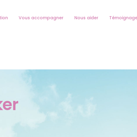
L’ASSOCIATION
tion
Vous accompagner
Nous aider
Témoignag
VOUS ACCOMPAGNER
HESPÉRANGES
Association d'aide au deuil périnatal
NOUS AIDER
TÉMOIGNAGES
NOS ANTENNES
CONTACT
ker
JE DEVIENS MEMBRE
FAIRE UN DON