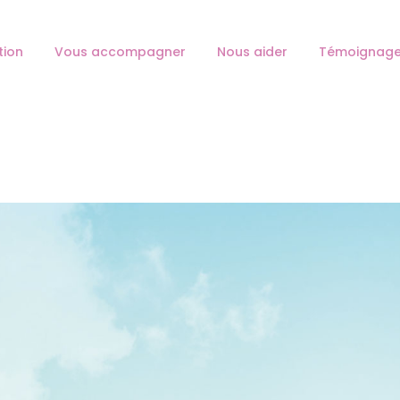
L’ASSOCIATION
tion
Vous accompagner
Nous aider
Témoignag
VOUS ACCOMPAGNER
HESPÉRANGES
Association d'aide au deuil périnatal
NOUS AIDER
TÉMOIGNAGES
NOS ANTENNES
CONTACT
JE DEVIENS MEMBRE
FAIRE UN DON