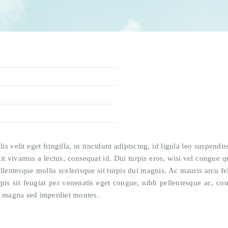
lis velit eget fringilla, in tincidunt adipiscing, id ligula leo suspen
 vivamus a lectus, consequat id. Dui turpis eros, wisi vel congue qu
llentesque mollis scelerisque sit turpis dui magnis. Ac mauris arcu feli
rpis sit feugiat per venenatis eget congue, nibh pellentesque ac, co
 magna sed imperdiet montes.