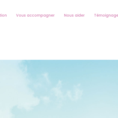
L’ASSOCIATION
tion
Vous accompagner
Nous aider
Témoignag
VOUS ACCOMPAGNER
HESPÉRANGES
Association d'aide au deuil périnatal
NOUS AIDER
TÉMOIGNAGES
NOS ANTENNES
CONTACT
JE DEVIENS MEMBRE
FAIRE UN DON