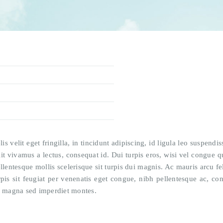
lis velit eget fringilla, in tincidunt adipiscing, id ligula leo suspen
 vivamus a lectus, consequat id. Dui turpis eros, wisi vel congue qu
llentesque mollis scelerisque sit turpis dui magnis. Ac mauris arcu feli
rpis sit feugiat per venenatis eget congue, nibh pellentesque ac, co
 magna sed imperdiet montes.