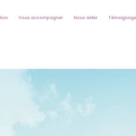
L’ASSOCIATION
tion
Vous accompagner
Nous aider
Témoignag
VOUS ACCOMPAGNER
HESPÉRANGES
Association d'aide au deuil périnatal
NOUS AIDER
TÉMOIGNAGES
NOS ANTENNES
CONTACT
JE DEVIENS MEMBRE
FAIRE UN DON