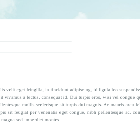
lis velit eget fringilla, in tincidunt adipiscing, id ligula leo suspen
 vivamus a lectus, consequat id. Dui turpis eros, wisi vel congue qu
llentesque mollis scelerisque sit turpis dui magnis. Ac mauris arcu feli
rpis sit feugiat per venenatis eget congue, nibh pellentesque ac, co
 magna sed imperdiet montes.